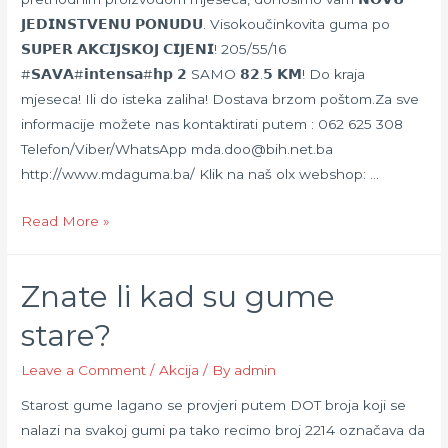
𝗝𝗘𝗗𝗜𝗡𝗦𝗧𝗩𝗘𝗡𝗨 𝗣𝗢𝗡𝗨𝗗𝗨. Visokoučinkovita guma po
𝗦𝗨𝗣𝗘𝗥 𝗔𝗞𝗖𝗜𝗝𝗦𝗞𝗢𝗝 𝗖𝗜𝗝𝗘𝗡𝗜! 205/55/16
#𝗦𝗔𝗩𝗔#𝗶𝗻𝘁𝗲𝗻𝘀𝗮#𝗵𝗽 𝟮 SAMO 𝟴𝟮.𝟱 𝗞𝗠! Do kraja
mjeseca! Ili do isteka zaliha! Dostava brzom poštom.Za sve
informacije možete nas kontaktirati putem : 062 625 308
Telefon/Viber/WhatsApp mda.doo@bih.net.ba
http://www.mdaguma.ba/ Klik na naš olx webshop: …
MDA
Read More »
Proizvod
mjeseca
Znate li kad su gume
maja!
stare?
Leave a Comment
/
Akcija
/ By
admin
Starost gume lagano se provjeri putem DOT broja koji se
nalazi na svakoj gumi pa tako recimo broj 2214 označava da