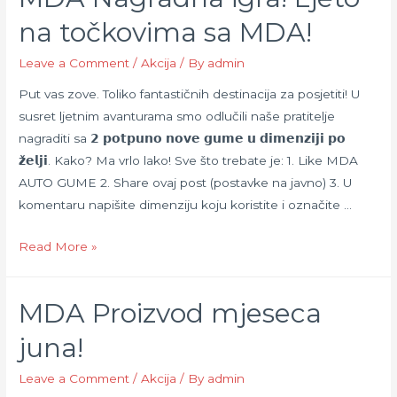
na točkovima sa MDA!
Leave a Comment
/
Akcija
/ By
admin
Put vas zove. Toliko fantastičnih destinacija za posjetiti! U
susret ljetnim avanturama smo odlučili naše pratitelje
nagraditi sa 𝟮 𝗽𝗼𝘁𝗽𝘂𝗻𝗼 𝗻𝗼𝘃𝗲 𝗴𝘂𝗺𝗲 𝘂 𝗱𝗶𝗺𝗲𝗻𝘇𝗶𝗷𝗶 𝗽𝗼
𝘇̌𝗲𝗹𝗷𝗶. Kako? Ma vrlo lako! Sve što trebate je: 1. Like MDA
AUTO GUME 2. Share ovaj post (postavke na javno) 3. U
komentaru napišite dimenziju koju koristite i označite …
MDA
Read More »
Nagradna
igra!
MDA Proizvod mjeseca
Ljeto
na
juna!
točkovima
sa
Leave a Comment
/
Akcija
/ By
admin