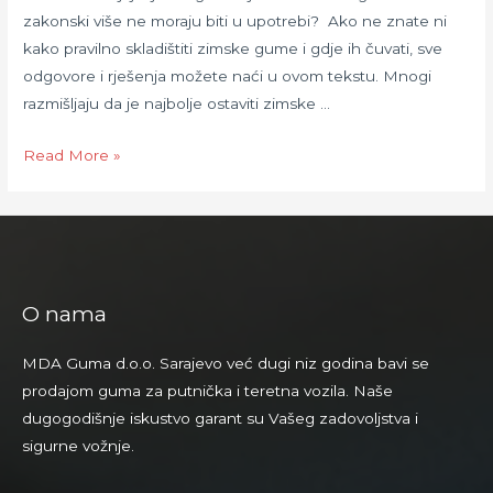
zakonski više ne moraju biti u upotrebi? Ako ne znate ni
kako pravilno skladištiti zimske gume i gdje ih čuvati, sve
odgovore i rješenja možete naći u ovom tekstu. Mnogi
razmišljaju da je najbolje ostaviti zimske …
Prelazak
Read More »
na
ljetne
gume:
kada
i
O nama
zašto
staviti
MDA Guma d.o.o. Sarajevo već dugi niz godina bavi se
ljetne
prodajom guma za putnička i teretna vozila. Naše
gume
dugogodišnje iskustvo garant su Vašeg zadovoljstva i
te
sigurne vožnje.
kako
čuvati