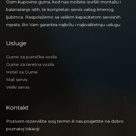
Osim kupovine guma, kod nas možete izvršiti montažu i
zimske
balansiranje istih, te kompletan servis vašeg limenog
gume
ljubimca. Raspolažemo sa velikim kapacitetom servisnih
ljeti
mjesta, što Vam garantira najbržu i najkvalitetniju uslugu.
Usluge
Gume za putnička vozila
Gume za teretna vozila
Hotel za Gume
Mali servis
Veliki servis
Kontakt
Pozivom rezervišite svoj termin ili nas posjettite na dobro
poznatoj lokaciji: