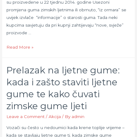
su proizvedene u 22 tjednu 2014. godine Usezoni
promjena guma zimskih ljetnima ili obrnuto, “iz ormara” se
uvijek izvlače “informacije” o starosti guma. Tada neki
kupcima savjetuju da pri kupnji zahtijevaju “nove, svježe”
proizvode …
Znate
Read More »
li
kad
Prelazak na ljetne gume:
su
gume
kada i zašto staviti ljetne
stare?
gume te kako čuvati
zimske gume ljeti
Leave a Comment
/
Akcija
/ By
admin
Vozači su često u nedoumici kada krene toplije vrijeme –
kada se stavljaju ljetne gume tj. kada zimske gume