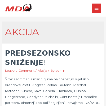
MAI
MEN
AKCIJA
𝗣𝗥𝗘𝗗𝗦𝗘𝗭𝗢𝗡𝗦𝗞𝗢
𝗦𝗡𝗜𝗭̌𝗘𝗡𝗝𝗘!
Leave a Comment
/
Akcija
/ By
admin
Širok asortiman zimskih guma najpoznatijih svjetskih
brendova(Profil, Kingstar, Petlas, Laufenn, Marshal,
Matador, Kumho, Sava, General, Hankook, Dunlop,
Bridgestone, Goodyear, Michelin, Continental)! Pronađite
potrebnu dimenziju po odličnoj cijeni! Izdvajamo: 175/65R14