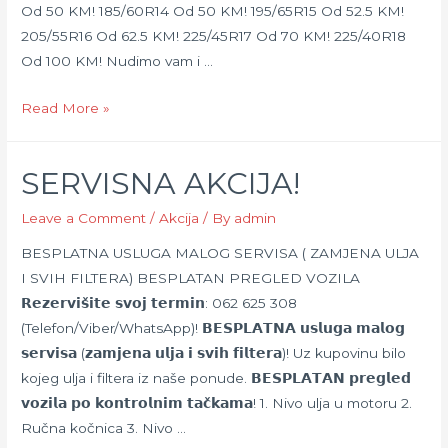
Od 50 KM! 185/60R14 Od 50 KM! 195/65R15 Od 52.5 KM!
205/55R16 Od 62.5 KM! 225/45R17 Od 70 KM! 225/40R18
Od 100 KM! Nudimo vam i …
𝗣𝗥𝗘𝗗𝗦𝗘𝗭𝗢𝗡𝗦𝗞𝗢
Read More »
𝗦𝗡𝗜𝗭̌𝗘𝗡𝗝𝗘!
SERVISNA AKCIJA!
Leave a Comment
/
Akcija
/ By
admin
BESPLATNA USLUGA MALOG SERVISA ( ZAMJENA ULJA
I SVIH FILTERA) BESPLATAN PREGLED VOZILA
𝗥𝗲𝘇𝗲𝗿𝘃𝗶𝘀̌𝗶𝘁𝗲 𝘀𝘃𝗼𝗷 𝘁𝗲𝗿𝗺𝗶𝗻: 062 625 308
(Telefon/Viber/WhatsApp)! 𝗕𝗘𝗦𝗣𝗟𝗔𝗧𝗡𝗔 𝘂𝘀𝗹𝘂𝗴𝗮 𝗺𝗮𝗹𝗼𝗴
𝘀𝗲𝗿𝘃𝗶𝘀𝗮 (𝘇𝗮𝗺𝗷𝗲𝗻𝗮 𝘂𝗹𝗷𝗮 𝗶 𝘀𝘃𝗶𝗵 𝗳𝗶𝗹𝘁𝗲𝗿𝗮)! Uz kupovinu bilo
kojeg ulja i filtera iz naše ponude. 𝗕𝗘𝗦𝗣𝗟𝗔𝗧𝗔𝗡 𝗽𝗿𝗲𝗴𝗹𝗲𝗱
𝘃𝗼𝘇𝗶𝗹𝗮 𝗽𝗼 𝗸𝗼𝗻𝘁𝗿𝗼𝗹𝗻𝗶𝗺 𝘁𝗮𝗰̌𝗸𝗮𝗺𝗮! 1. Nivo ulja u motoru 2.
Ručna kočnica 3. Nivo …