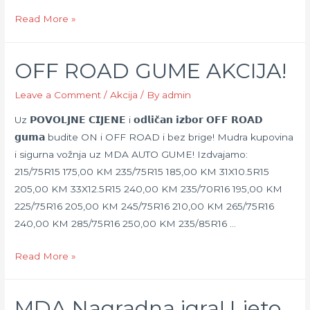
SERVISNA
Read More »
AKCIJA!
OFF ROAD GUME AKCIJA!
Leave a Comment
/
Akcija
/ By
admin
Uz 𝗣𝗢𝗩𝗢𝗟𝗝𝗡𝗘 𝗖𝗜𝗝𝗘𝗡𝗘 i 𝗼𝗱𝗹𝗶𝗰̌𝗮𝗻 𝗶𝘇𝗯𝗼𝗿 𝗢𝗙𝗙 𝗥𝗢𝗔𝗗
𝗴𝘂𝗺𝗮 budite ON i OFF ROAD i bez brige! Mudra kupovina
i sigurna vožnja uz MDA AUTO GUME! Izdvajamo:
215/75R15 175,00 KM 235/75R15 185,00 KM 31X10.5R15
205,00 KM 33X12.5R15 240,00 KM 235/70R16 195,00 KM
225/75R16 205,00 KM 245/75R16 210,00 KM 265/75R16
240,00 KM 285/75R16 250,00 KM 235/85R16 …
OFF
Read More »
ROAD
GUME
MDA Nagradna igra! Ljeto
AKCIJA!