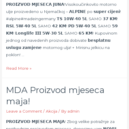
MDA!
𝗣𝗥𝗢𝗜𝗭𝗩𝗢𝗗 𝗠𝗝𝗘𝗦𝗘𝗖𝗔 𝗝𝗨𝗡𝗔!Visokoučinkovito motorno
ulje proizvedeno u Njemačkoj – 𝗔𝗟𝗣𝗜𝗡𝗘 po 𝘀𝘂𝗽𝗲𝗿 𝗰𝗶𝗷𝗲𝗻𝗶!
#alpine#madeingermany 𝗧𝗦 𝟭𝟬𝗪-𝟰𝟬 𝟱𝗟 SAMO 𝟯𝟳 𝗞𝗠!
𝗥𝗦𝗟 𝟱𝗪-𝟰𝟬 𝟱𝗟 SAMO 𝟰𝟮 𝗞𝗠! 𝗣𝗗 𝟱𝗪-𝟰𝟬 𝟱𝗟 SAMO 𝟱𝟵
𝗞𝗠! 𝗟𝗼𝗻𝗴𝗹𝗶𝗳𝗲 𝗜𝗜𝗜 𝟱𝗪-𝟯𝟬 𝟱𝗟 SAMO 𝟲𝟱 𝗞𝗠! Kupovinom
jednog od navedenih proizvoda dobivate 𝗯𝗲𝘀𝗽𝗹𝗮𝘁𝗻𝘂
𝘂𝘀𝗹𝘂𝗴𝘂 𝘇𝗮𝗺𝗷𝗲𝗻𝗲 motornog ulja! + Mirisnu jelkicu na
poklon! …
MDA
Read More »
Proizvod
mjeseca
MDA Proizvod mjeseca
juna!
maja!
Leave a Comment
/
Akcija
/ By
admin
𝗣𝗥𝗢𝗜𝗭𝗩𝗢𝗗 𝗠𝗝𝗘𝗦𝗘𝗖𝗔 𝗠𝗔𝗝𝗔! Zbog velike potražnje za
prethodnim proizvodom mjeseca, donosimo vam 𝗡𝗢𝗩𝗨